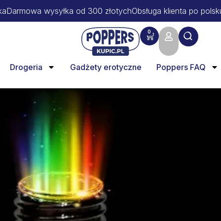
ka
Darmowa wysyłka od 300 złotych
Obsługa klienta po polsk
0
Drogeria
Gadżety erotyczne
Poppers FAQ