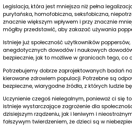
Legislacja, która jest mniejsza niż pełna legaliza
purytańska, homofobiczna, seksfobiczna, niepotrze
znacznie większym wpływem i przy znacznie mniejs
mógłby przedstawić, aby zakazać używania popp
Istnieje już społeczność użytkowników poppersów, k
anegdotycznych dowodów i naukowych dowodów, k
bezpiecznie, jak to możliwe w granicach tego, co o 
Potrzebujemy dobrze zaprojektowanych badań na
kierowane zdrowiem populacji. Potrzebne są odpo
bezpieczne, wiarygodne źródła, z których ludzie 
Uczynienie czegoś nielegalnym, ponieważ ci się to 
istnieje wystarczające zagrożenie dla społecznoś
dzisiejszym rządzeniu, jak i leniwym i nieostrożn
fałszywym twierdzeniem, że dzieci są w niebezpie