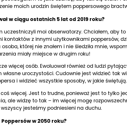
czenie moich urodzin świętem poppersowego bract
 w ciągu ostatnich 5 lat od 2019 roku?
m uczestniczyli moi obserwatorzy. Chciałem, aby to 
kontaktów z innymi użytkownikami poppersów, dzie
osoba, której nie znałem i nie śledziła mnie, wspom
rzenia miały miejsce w drugim roku!
e więcej osób. Ewoluował również od ludzi pytając
h własne uroczystości. Cudownie jest widzieć tak w
a i widzieć wszystkie sposoby, w jakie świętują.
coś więcej. Jest to trudne, ponieważ jest to tylko je
a, ale widzę to tak – im więcej mogę rozpowszech
j wszyscy jesteśmy podniesieni na duchu.
ń Poppersów w 2050 roku?