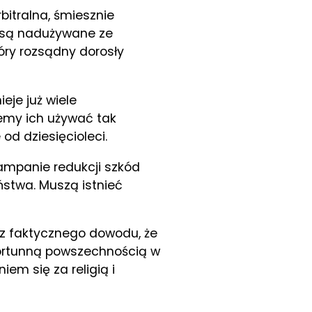
bitralna, śmiesznie
re są nadużywane ze
óry rozsądny dorosły
eje już wiele
emy ich używać tak
 od dziesięcioleci.
mpanie redukcji szkód
ństwa. Muszą istnieć
bez faktycznego dowodu, że
efortunną powszechnością w
em się za religią i