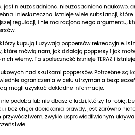
cja, jest nieuzasadniona, nieuzasadniona naukowo, ar
bna i nieskuteczna. Istnieje wiele substancji, któ
zej regulacji, i nie ma racjonalnego argumentu, kt
ersów.
tórzy kupują i używają poppersów rekreacyjnie. Istni
tóre mówią nam, jak działają poppersy i jak moż
nich wiemy. Ta społeczność istnieje TERAZ i istnieje
ukowych nad skutkami poppersów. Potrzebne są ka
wiednie ograniczenia w celu utrzymania bezpiecze
będą mogli uzyskać dokładne informacje.
nie podoba lub nie dbasz o ludzi, którzy to robią, 
ci, i bez chęci dociekania prawdy, jest zarówno ni
ym przywództwem, zwykle usprawiedliwianym ukrywani
czeństwie.