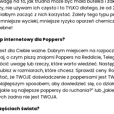
i uwagę na to, jak trudna może być mała butelka i 
zy, nie używam ich często i to TYLKO dlatego, że o
ciałbym zacząć z nich korzystać. Zalety tego typu 
 mniejsze wycieki, mniejsze ryzyko oparzeń chemic
zebne!
p internetowy dla Poppers?
 jest dla Ciebie ważne. Dobrym miejscem na rozpocz
, o czym piszą znajomi Poppers na Reddicie, Telegr
ócić uwagę lub rzeczy, które warto wiedzieć. Następn
lubisz w rozmiarach, które chcesz. Sprawdź ceny. Ro
tać, że TWOJE doświadczenie z poppersami jest TW
Najlepszym sposobem, aby dowiedzieć się, co działa 
kie są najlepsze poppersy do ruchania?” lub „jakie 
rych żadna nie jest TWOJA.
częściach świata?