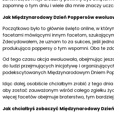
zapomnę o tym dniu i wiele dla mnie znaczy ucz
Jak Międzynarodowy Dzień Poppersów ewoluował
Początkowo było to głównie święto online, w który
facetami mówiącymi innym facetom, szukającymi 
Zdecydowałem, że uznam to za sukces, jeśli jedna 
produkująca poppersy o tym wspomni. Oba te zda
Od tego czasu akcja ewoluowała, obejmując jeszcz
do ludzi przejmujących inicjatywę i organizującyc
podekscytowanych Międzynarodowym Dniem Poppers
Idąc dalej, osobiście chciałbym zrobić z tego dnia 
aby zostać zauważonym wśród całego zgiełku życi
więcej facetów obejmuje braterstwo, tym bardzie
Jak chciałbyś zobaczyć Międzynarodowy Dzie