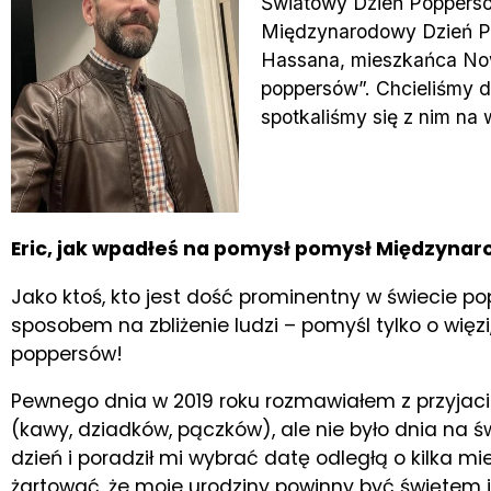
Światowy Dzień Poppersów
Międzynarodowy Dzień Po
Hassana, mieszkańca Now
poppersów”. Chcieliśmy d
spotkaliśmy się z nim na
Eric, jak wpadłeś na pomysł pomysł Międzyna
Jako ktoś, kto jest dość prominentny w świecie 
sposobem na zbliżenie ludzi – pomyśl tylko o więz
poppersów!
Pewnego dnia w 2019 roku rozmawiałem z przyjacie
(kawy, dziadków, pączków), ale nie było dnia na 
dzień i poradził mi wybrać datę odległą o kilka 
żartować, że moje urodziny powinny być świętem i 