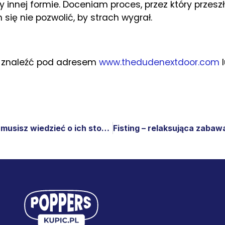
 innej formie. Doceniam proces, przez który przeszły, 
 się nie pozwolić, by strach wygrał.
a znaleźć pod adresem
www.thedudenextdoor.com
l
Jak używać poppersów – Wszystko, co musisz wiedzieć o ich stosowaniu