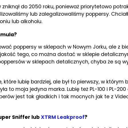
niknął do 2050 roku, ponieważ priorytetowo potra
izowaliśmy lub zalegalizowaliśmy poppersy. Chcia
iu lub alkoholu.
ormula?
ować poppersy w sklepach w Nowym Jorku, ale z bie
jakość tego, co można dostać w sklepie detaliczny
poppersów w sklepach detalicznych, chyba że są w
 które lubię bardziej, ale był to pierwszy, w którym
ła to moja jedyna marka. Lubię też PL-100 i PL-200
pperów jest tak gładkich i tak mocnych jak te z Vid
uper Sniffer lub
XTRM Leakproof
?