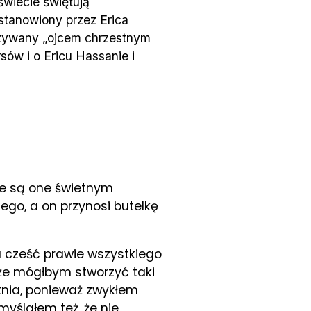
wiecie świętują
tanowiony przez Erica
azywany „ojcem chrzestnym
ów i o Ericu Hassanie i
że są one świetnym
ego, a on przynosi butelkę
a cześć prawie wszystkiego
 że mógłbym stworzyć taki
etnia, ponieważ zwykłem
myślałem też, że nie