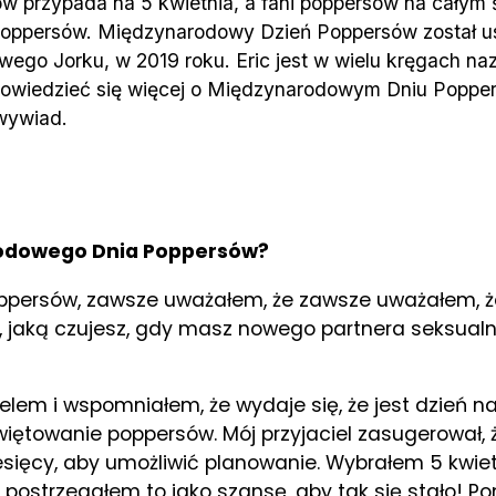
 przypada na 5 kwietnia, a fani poppersów na całym ś
ppersów. Międzynarodowy Dzień Poppersów został us
ego Jorku, w 2019 roku. Eric jest w wielu kręgach n
owiedzieć się więcej o Międzynarodowym Dniu Poppers
 wywiad.
rodowego Dnia Poppersów?
poppersów, zawsze uważałem, że zawsze uważałem, 
i, jaką czujesz, gdy masz nowego partnera seksualn
lem i wspomniałem, że wydaje się, że jest dzień n
świętowanie poppersów. Mój przyjaciel zasugerował,
miesięcy, aby umożliwić planowanie. Wybrałem 5 kwi
postrzegałem to jako szansę, aby tak się stało! Po