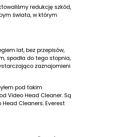
ktowaliśmy redukcję szkód,
łbym świata, w którym
giem lat, bez przepisów,
m, spadła do tego stopnia,
ystarczająco zaznajomieni
 byłem pod takim
 od Video Head Cleaner. Są
eo Head Cleaners. Everest