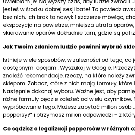
Uwielbiam je! Najwyższy czas, aby ludzie zwrócil
jesteś w środku dobrej sesji bate! To powiedziaws
bez nich. Ich brak to nawyk i szczerze mówiąc, ch
ekspozycja na powietrze, mniejsza utrata oparów,
skierowanie oparów dokładnie tam, gdzie są potr
Jak Twoim zdaniem ludzie powinni wybrać skle
Istnieje wiele sposobów, w zależności od tego, co
dostępnymi opcjami. Wyszukaj w Google. Przeczytaj
znaleźć rekomendacje, rzeczy, na które należy zwr
sklepom. Zobacz, które z nich mają formuły, które 
Następnie dokonaj wyboru. Ważne jest, aby pamię
różne formuły będzie zależeć od wielu czynników. 
wypróbowanie tego. Możesz zapytać milion osób „ja
poppersy?” i otrzymasz milion odpowiedzi – z któ
Co sądzisz o legalizacji poppersów w różnych 