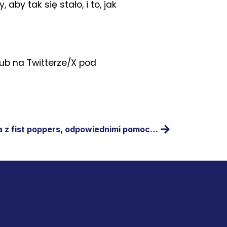
aby tak się stało, i to, jak
ub na Twitterze/X pod
Fisting – relaksująca zabawa z fist poppers, odpowiednimi pomocami i ekscytującymi zabawkami do fistingu