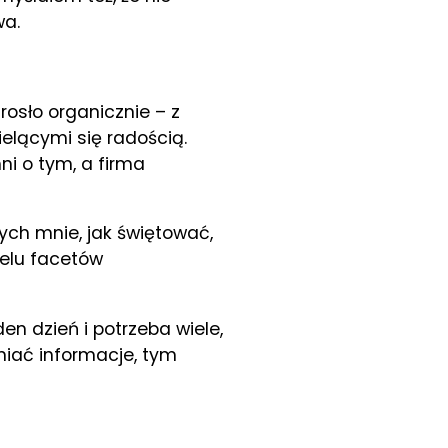
wa.
rosło organicznie – z
lącymi się radością.
ni o tym, a firma
ych mnie, jak świętować,
ielu facetów
den dzień i potrzeba wiele,
niać informacje, tym