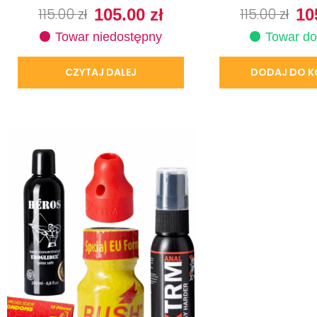
115.00
zł
105.00
zł
115.00
zł
10
Towar niedostępny
Towar do
CZYTAJ DALEJ
DODAJ DO K