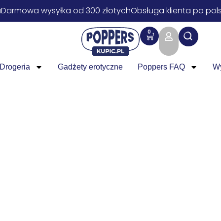
a
Darmowa wysyłka od 300 złotych
Obsługa klienta po pol
0
Drogeria
Gadżety erotyczne
Poppers FAQ
W
Prezerwatywy