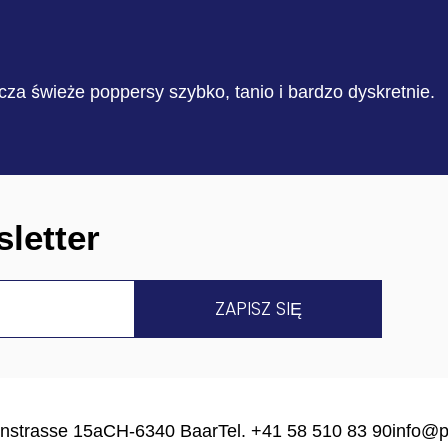
cza świeże poppersy szybko, tanio i bardzo dyskretnie.
letter
nstrasse 15a
CH-6340 Baar
Tel. +41 58 510 83 90
info@p