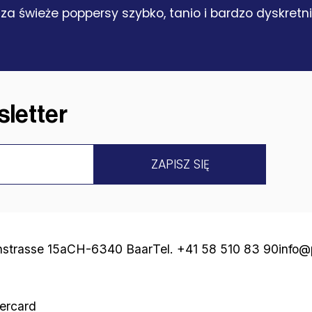
za świeże poppersy szybko, tanio i bardzo dyskretni
letter
strasse 15a
CH-6340 Baar
Tel. +41 58 510 83 90
info@