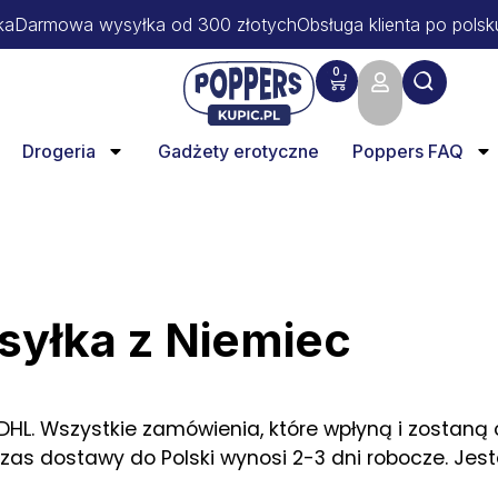
ka
Darmowa wysyłka od 300 złotych
Obsługa klienta po polsk
0
Drogeria
Gadżety erotyczne
Poppers FAQ
yłka z Niemiec
L. Wszystkie zamówienia, które wpłyną i zostaną o
as dostawy do Polski wynosi 2-3 dni robocze. Je