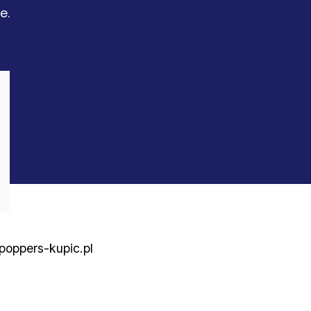
e.
poppers-kupic.pl