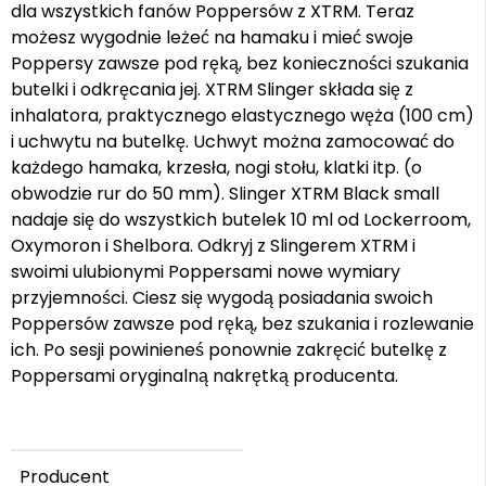
dla wszystkich fanów Poppersów z XTRM. Teraz
możesz wygodnie leżeć na hamaku i mieć swoje
Poppersy zawsze pod ręką, bez konieczności szukania
butelki i odkręcania jej. XTRM Slinger składa się z
inhalatora, praktycznego elastycznego węża (100 cm)
i uchwytu na butelkę. Uchwyt można zamocować do
każdego hamaka, krzesła, nogi stołu, klatki itp. (o
obwodzie rur do 50 mm). Slinger XTRM Black small
nadaje się do wszystkich butelek 10 ml od Lockerroom,
Oxymoron i Shelbora. Odkryj z Slingerem XTRM i
swoimi ulubionymi Poppersami nowe wymiary
przyjemności. Ciesz się wygodą posiadania swoich
Poppersów zawsze pod ręką, bez szukania i rozlewanie
ich. Po sesji powinieneś ponownie zakręcić butelkę z
Poppersami oryginalną nakrętką producenta.
Producent