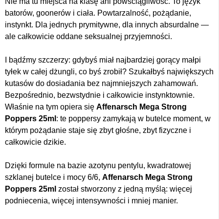
Nie ma tu miejsca na klasę ani powściągliwość. To język
batorów, goonerów i ciała. Powtarzalność, pożądanie,
instynkt. Dla jednych prymitywne, dla innych absurdalne —
ale całkowicie oddane seksualnej przyjemności.
I bądźmy szczerzy: gdybyś miał najbardziej gorący małpi
tyłek w całej dżungli, co byś zrobił? Szukałbyś największych
kutasów do dosiadania bez najmniejszych zahamowań.
Bezpośrednio, bezwstydnie i całkowicie instynktownie.
Właśnie na tym opiera się
Affenarsch Mega Strong
Poppers 25ml
: te poppersy zamykają w butelce moment, w
którym pożądanie staje się zbyt głośne, zbyt fizyczne i
całkowicie dzikie.
Dzięki formule na bazie azotynu pentylu, kwadratowej
szklanej butelce i mocy 6/6,
Affenarsch Mega Strong
Poppers 25ml
został stworzony z jedną myślą: więcej
podniecenia, więcej intensywności i mniej manier.