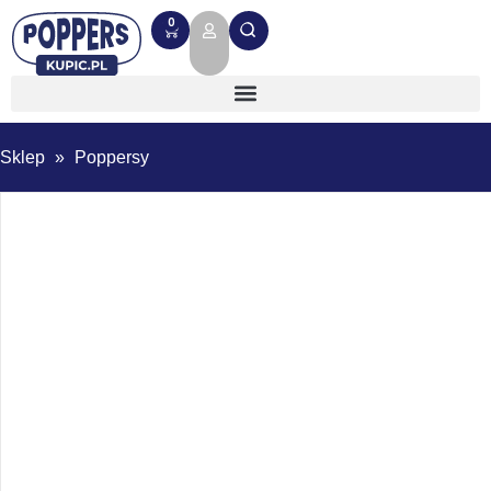
0
Sklep
»
Poppersy