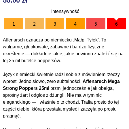
55.00
zł
Intensywność
1
2
3
4
5
6
Affenarsch oznacza po niemiecku „Małpi Tyłek”. To
wulgarne, głupkowate, zabawne i bardzo fizyczne
określenie — dokładnie takie, jakie powinno znaleźć się na
tej 25 ml butelce poppersów.
Język niemiecki świetnie radzi sobie z mówieniem rzeczy
wprost. Jedno słowo, zero subtelności.
Affenarsch Mega
Strong Poppers 25ml
brzmi jednocześnie jak obelga,
sprośny żart i odgłos z dżungli. Nie ma w tym nic
eleganckiego — i właśnie o to chodzi. Trafia prosto do tej
części ciebie, która przestała myśleć i zaczęła po prostu
pragnąć.