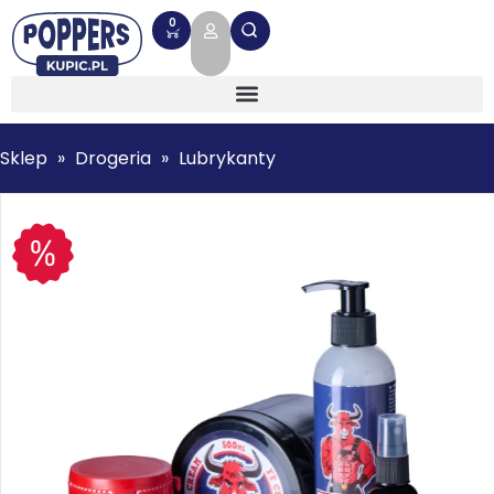
0
Sklep
»
Drogeria
»
Lubrykanty