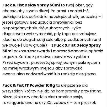
Fuck & Fist Delay Spray 50ml
to twój joker, gdy
chcesz, aby trwało dłużej. Po prostu nanieś 1–3
psiknięcia bezpośrednio na żołądź, chwilę poczekaj – i
jesteś gotowy. Bez uczucia drętwienia i bez
niepożądanych skutków ubocznych. Tylko
długotrwała wytrzymałość, gdy tego potrzebujesz.
Idealne do długich sesji solo albo przedłużonych rund
we dwoje (lub w grupie) – z
Fuck & Fist Delay Spray
50ml
pozostajesz twardy i możesz świadomie opóźnić
orgazm. Koniec z przedwczesnym wytryskiem.
Przed użyciem: przetestuj spray jednym psiknięciem
na mniej wrażliwym miejscu, aby sprawdzić
ewentualną nadwrażliwość lub reakcję alergiczną.
Fuck & Fist FF Powder 100g
to ulepszenie dla
wszystkich, którzy nie idą na kompromisy przy fisting.
Niezależnie czy chodzi o ekstremalne sesje,
rozciąganie analne czy XXL zabawki – ten proszek