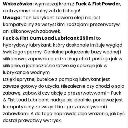
Wskazówka:
wymieszaj krem z
Fuck & Fist Powder
,
a otrzymasz idealny żel do fistingu!
Uwaga:
Ten lubrykant zawiera olej i nie jest
kompatybilny ze wszystkimi rodzajami prezerwatyw
ani silikonowych zabawek.
Fuck & Fist Cum Load Lubricant 250ml
to
hybrydowy lubrykant, który doskonale imituje wygląd
świeżego spermy. Genialne połączenie bazy wodnej i
silikonowej zapewnia bardzo długi efekt poślizgu jak w
silikonie, a jednocześnie łatwo się spłukuje jak w
lubrykancie wodnym.
Dzięki sprytnej butelce z pompką lubrykant jest
zawsze gotowy do użycia. Niezależnie czy chodzi o solo
zabawę, zabawki czy akcję z prezerwatywami – Fuck
& Fist Load Lubricant nadaje się idealnie, ponieważ jest
kompatybilny ze wszystkimi prezerwatywami i
zabawkami. A do tego naprawdę daje wrażenie, jakbyś
dostał prawdziwy wytrysk.