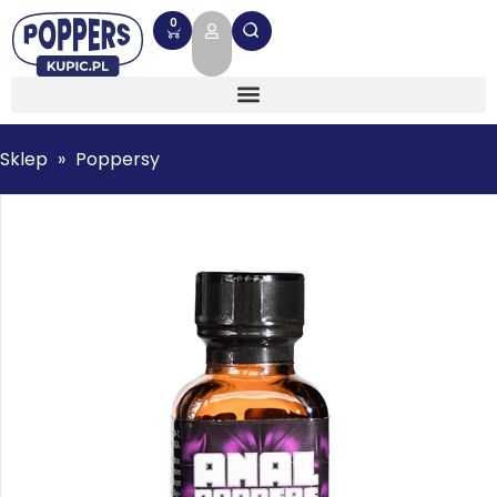
0
Sklep
»
Poppersy