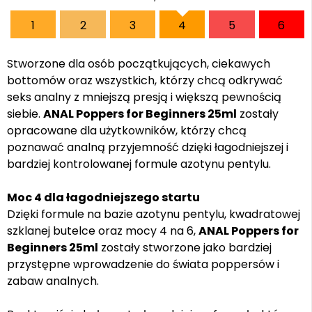
1
2
3
4
5
6
Stworzone dla osób początkujących, ciekawych
bottomów oraz wszystkich, którzy chcą odkrywać
seks analny z mniejszą presją i większą pewnością
siebie.
ANAL Poppers for Beginners 25ml
zostały
opracowane dla użytkowników, którzy chcą
poznawać analną przyjemność dzięki łagodniejszej i
bardziej kontrolowanej formule azotynu pentylu.
Moc 4 dla łagodniejszego startu
Dzięki formule na bazie azotynu pentylu, kwadratowej
szklanej butelce oraz mocy 4 na 6,
ANAL Poppers for
Beginners 25ml
zostały stworzone jako bardziej
przystępne wprowadzenie do świata poppersów i
zabaw analnych.