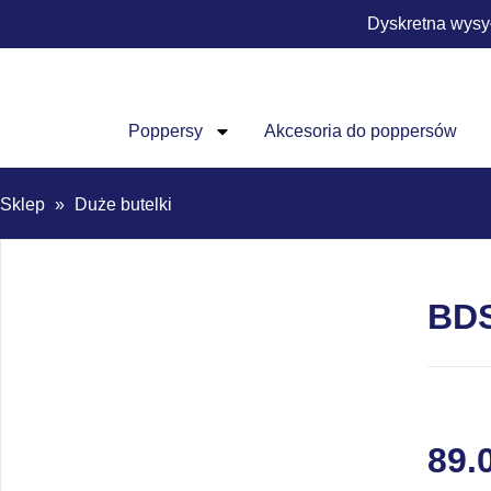
Dyskretna wysy
Poppersy
Akcesoria do poppersów
Sklep
»
Duże butelki
BDS
89.