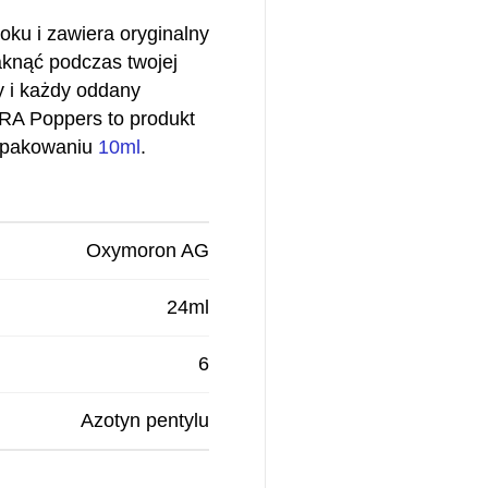
oku i zawiera oryginalny
aknąć podczas twojej
ty i każdy oddany
RA Poppers to produkt
w opakowaniu
10ml
.
Oxymoron AG
24ml
6
Azotyn pentylu