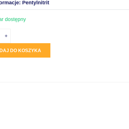
ormacje: Pentylnitrit
r dostępny
+
DAJ DO KOSZYKA