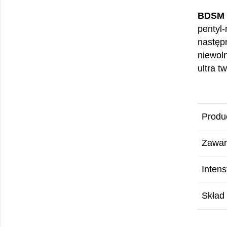
BDSM 
pentyl
następn
niewol
ultra t
Produ
Zawar
Inten
Skład