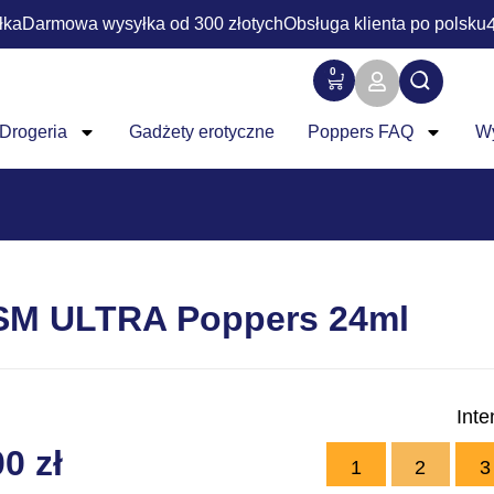
łka
Darmowa wysyłka od 300 złotych
Obsługa klienta po polsku
0
Drogeria
Gadżety erotyczne
Poppers FAQ
W
M ULTRA Poppers 24ml
Int
00
zł
1
2
3