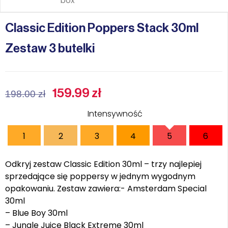
Classic Edition Poppers Stack 30ml
Zestaw 3 butelki
159.99
zł
198.00
zł
Intensywność
1
2
3
4
5
6
Odkryj zestaw Classic Edition 30ml – trzy najlepiej
sprzedające się poppersy w jednym wygodnym
opakowaniu. Zestaw zawiera:- Amsterdam Special
30ml
– Blue Boy 30ml
– Jungle Juice Black Extreme 30ml