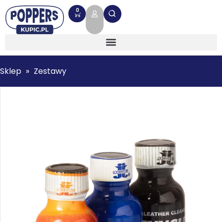
0
Sklep
»
Zestawy