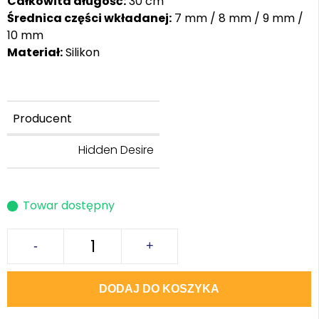
Całkowita długość:
30 cm
Średnica części wkładanej:
7 mm / 8 mm / 9 mm /
10 mm
Materiał:
Silikon
Producent
Hidden Desire
Towar dostępny
-
+
DODAJ DO KOSZYKA