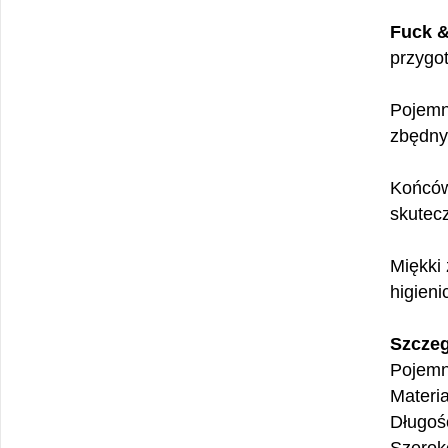
Fuck &
przygo
Pojemn
zbędnyc
Końców
skutecz
Miękki 
higieni
Szczeg
Pojemn
Materi
Długoś