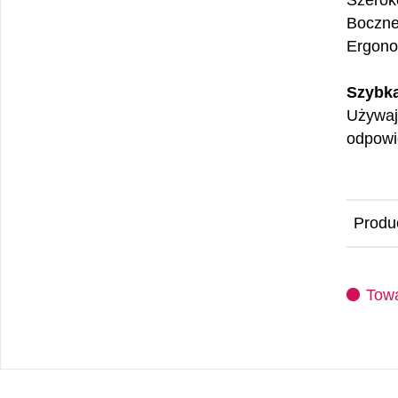
Szerok
Boczne
Ergono
Szybk
Używaj 
odpowi
Produ
Towa