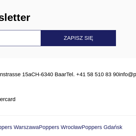
letter
nstrasse 15a
CH-6340 Baar
Tel. +41 58 510 83 90
info@p
ppers Warszawa
Poppers Wrocław
Poppers Gdańsk