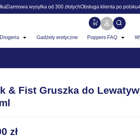
łka
Darmowa wysyłka od 300 złotych
Obsługa klienta po polsku
0
Drogeria
Gadżety erotyczne
Poppers FAQ
W
k & Fist Gruszka do Lewatyw
ml
00
zł