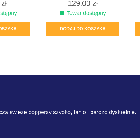
9
zł
129.00
zł
stępny
Towar dostępny
OSZYKA
DODAJ DO KOSZYKA
cza świeże poppersy szybko, tanio i bardzo dyskretnie.