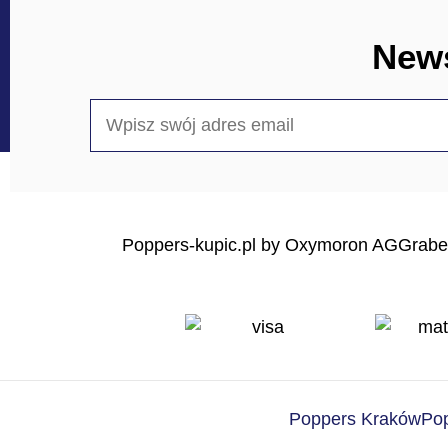
News
Poppers-kupic.pl by Oxymoron AG
Grabe
Poppers Kraków
Po