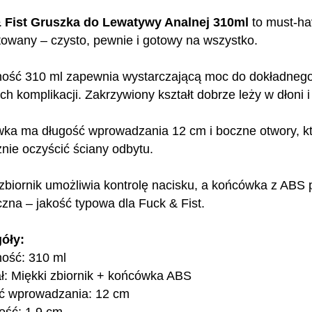
 Fist Gruszka do Lewatywy Analnej 310ml
to must-hav
towany – czysto, pewnie i gotowy na wszystko.
ość 310 ml zapewnia wystarczającą moc do dokładnego
h komplikacji. Zakrzywiony kształt dobrze leży w dłoni i
ka ma długość wprowadzania 12 cm i boczne otwory, k
nie oczyścić ściany odbytu.
zbiornik umożliwia kontrolę nacisku, a końcówka z ABS p
czna – jakość typowa dla Fuck & Fist.
óły:
ość: 310 ml
ał: Miękki zbiornik + końcówka ABS
ć wprowadzania: 12 cm