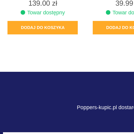
139.00
zł
39.9
Towar dostępny
Towar do
DODAJ DO KOSZYKA
DODAJ DO K
Poppers-kupic.pl dostar