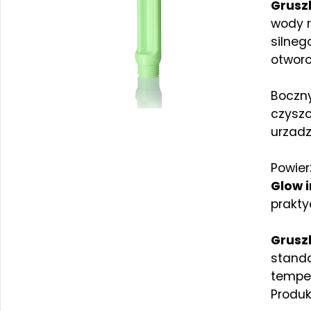
Grusz
wody r
silneg
otworo
Boczny
czyszc
urzadz
Powier
Glow i
prakty
Grusz
stand
temper
Produk