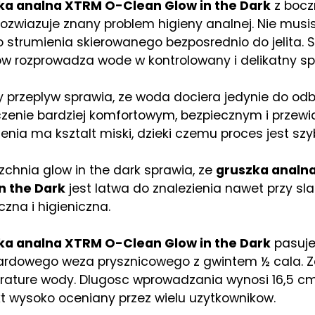
ka analna XTRM O-Clean Glow in the Dark
z bocz
ozwiazuje znany problem higieny analnej. Nie musis
o strumienia skierowanego bezposrednio do jelita.
w rozprowadza wode w kontrolowany i delikatny sp
 przeplyw sprawia, ze woda dociera jedynie do odby
zenie bardziej komfortowym, bezpiecznym i przew
enia ma ksztalt miski, dzieki czemu proces jest szyb
zchnia glow in the dark sprawia, ze
gruszka analn
n the Dark
jest latwa do znalezienia nawet przy sl
czna i higieniczna.
ka analna XTRM O-Clean Glow in the Dark
pasuje
ardowego weza prysznicowego z gwintem ½ cala. Z
ature wody. Dlugosc wprowadzania wynosi 16,5 cm,
t wysoko oceniany przez wielu uzytkownikow.