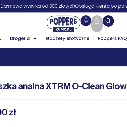
a
Darmowa wysyłka od 300 złotych
Obsługa klienta po pol
0
w
Drogeria
Gadżety erotyczne
Poppers FAQ
szka analna XTRM O-Clean Glow 
00
zł