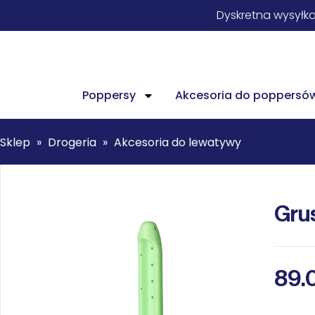
Dyskretna wysyłk
Poppersy
Akcesoria do poppersó
Sklep
»
Drogeria
»
Akcesoria do lewatywy
Gru
89.