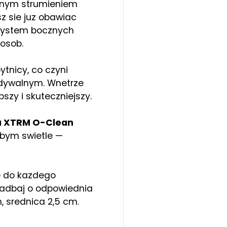
nym strumieniem
z sie juz obawiac
 System bocznych
osob.
tnicy, co czyni
idywalnym. Wnetrze
szy i skuteczniejszy.
a XTRM O-Clean
abym swietle —
 do kazdego
adbaj o odpowiednia
 srednica 2,5 cm.