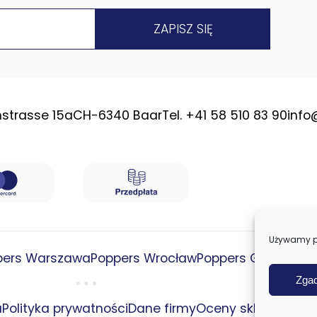
strasse 15a
CH-6340 Baar
Tel. +41 58 510 83 90
info
Używamy pli
pers Warszawa
Poppers Wrocław
Poppers Gdańsk
Zga
u
Polityka prywatności
Dane firmy
Oceny sklepu