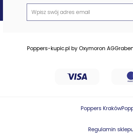
Poppers-kupic.pl by Oxymoron AG
Graben
Poppers Kraków
Pop
Regulamin sklep