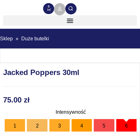
0
Sklep
»
Duże butelki
Jacked Poppers 30ml
75.00
zł
Intensywność
1
2
3
4
5
6