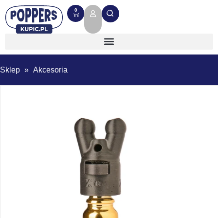
0
Sklep
»
Akcesoria