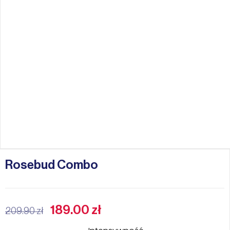
Rosebud Combo
189.00
zł
209.90
zł