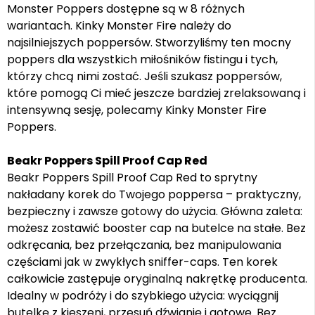
Monster Poppers dostępne są w 8 różnych
wariantach. Kinky Monster Fire należy do
najsilniejszych poppersów. Stworzyliśmy ten mocny
poppers dla wszystkich miłośników fistingu i tych,
którzy chcą nimi zostać. Jeśli szukasz poppersów,
które pomogą Ci mieć jeszcze bardziej zrelaksowaną i
intensywną sesję, polecamy Kinky Monster Fire
Poppers.
Beakr Poppers Spill Proof Cap Red
Beakr Poppers Spill Proof Cap Red to sprytny
nakładany korek do Twojego poppersa – praktyczny,
bezpieczny i zawsze gotowy do użycia. Główna zaleta:
możesz zostawić booster cap na butelce na stałe. Bez
odkręcania, bez przełączania, bez manipulowania
częściami jak w zwykłych sniffer-caps. Ten korek
całkowicie zastępuje oryginalną nakrętkę producenta.
Idealny w podróży i do szybkiego użycia: wyciągnij
butelkę z kieszeni, przesuń dźwignię i gotowe. Bez