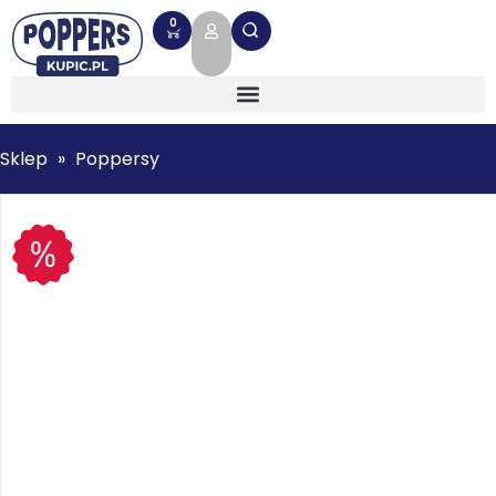
0
Sklep
»
Poppersy