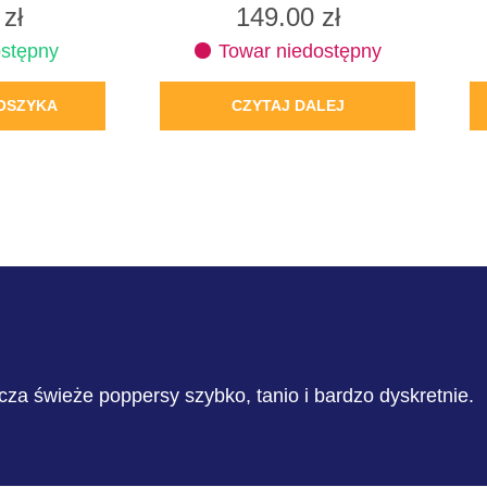
0
zł
149.00
zł
stępny
Towar niedostępny
OSZYKA
CZYTAJ DALEJ
cza świeże poppersy szybko, tanio i bardzo dyskretnie.