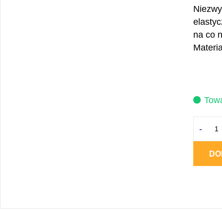
Niezwy
elasty
na co 
Materi
Towa
-
DO