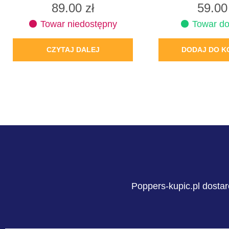
89.00
zł
59.0
Towar niedostępny
Towar do
CZYTAJ DALEJ
DODAJ DO K
Poppers-kupic.pl dostar