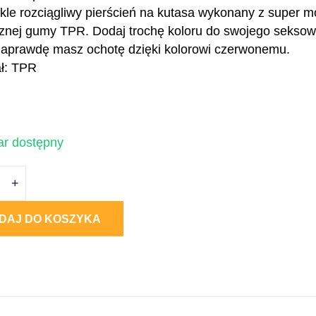
kle rozciągliwy pierścień na kutasa wykonany z super m
cznej gumy TPR. Dodaj trochę koloru do swojego seksown
naprawdę masz ochotę dzięki kolorowi czerwonemu.
ał: TPR
r dostępny
+
DAJ DO KOSZYKA