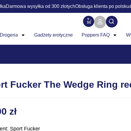
łka
Darmowa wysyłka od 300 złotych
Obsługa klienta po polsku
0
Drogeria
Gadżety erotyczne
Poppers FAQ
W
rt Fucker The Wedge Ring re
00
zł
ent: Sport Fucker