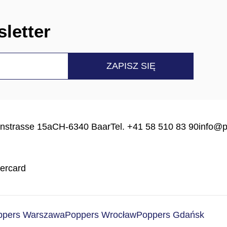
letter
nstrasse 15a
CH-6340 Baar
Tel. +41 58 510 83 90
info@p
ppers Warszawa
Poppers Wrocław
Poppers Gdańsk