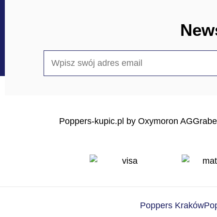
News
Poppers-kupic.pl by Oxymoron AG
Grabe
Poppers Kraków
Po