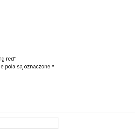
ng red”
 pola są oznaczone
*