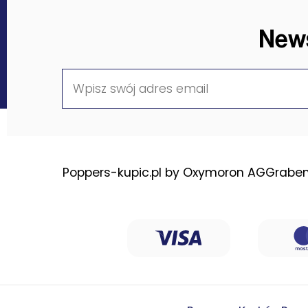
News
Poppers-kupic.pl by Oxymoron AG
Graben