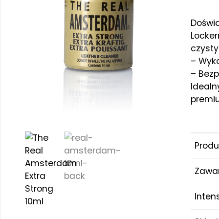
Doświa
Locker
czysty
– Wyk
– Bezp
Idealn
premi
Produ
Zawa
Inten