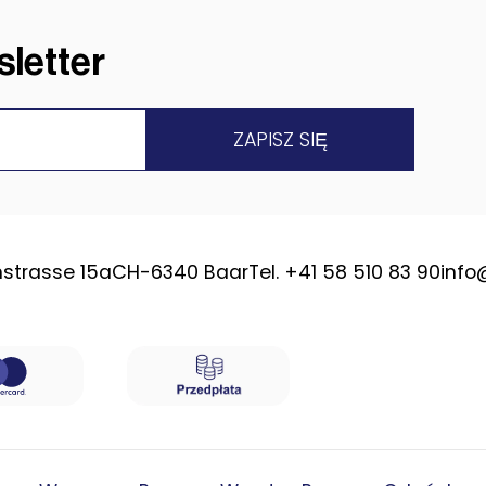
letter
strasse 15a
CH-6340 Baar
Tel. +41 58 510 83 90
info