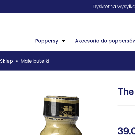
Dyskretna wysyłk
Poppersy
Akcesoria do poppersó
Sklep
»
Małe butelki
The
39.