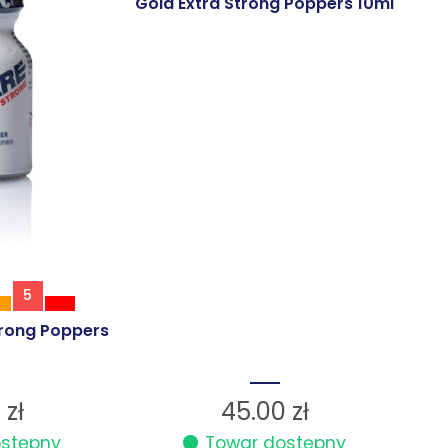
Gold Extra Strong Poppers 10ml
5
trong Poppers
0
zł
45.00
zł
ostępny
Towar dostępny