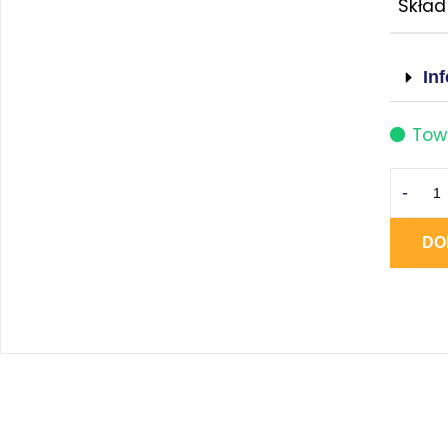
Skład
In
Tow
-
DO