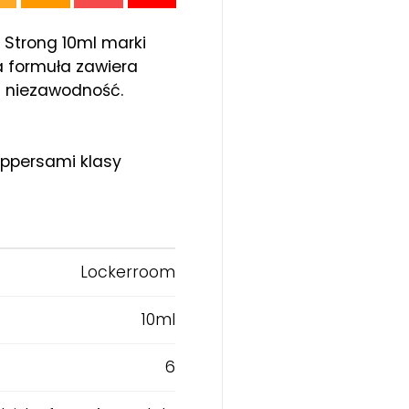
Strong 10ml marki
 formuła zawiera
i niezawodność.
oppersami klasy
Lockerroom
10ml
6