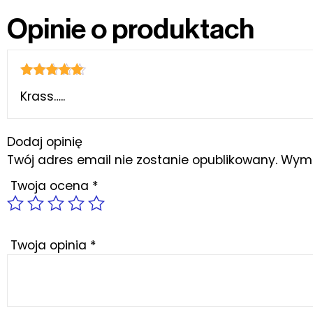
Opinie o produktach
Oceniono
5
Krass…..
na 5
Dodaj opinię
Twój adres email nie zostanie opublikowany.
Wyma
Twoja ocena
*
Twoja opinia
*