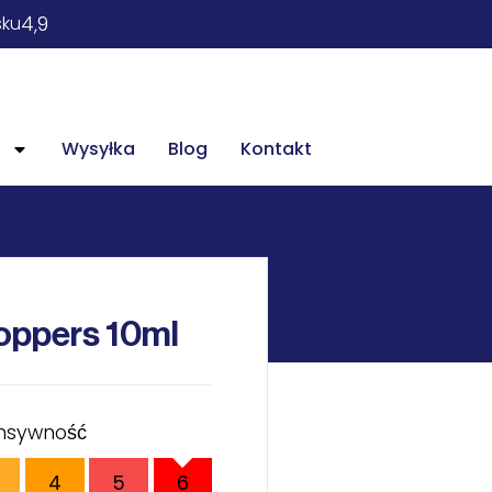
4,9
sku
Wysyłka
Blog
Kontakt
oppers 10ml
ensywność
4
5
6