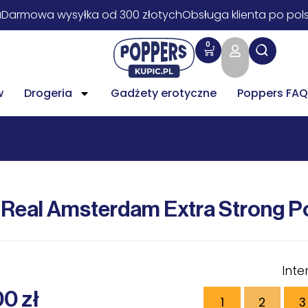
a
Darmowa wysyłka od 300 złotych
Obsługa klienta po pol
0
w
Drogeria
Gadżety erotyczne
Poppers FAQ
 Real Amsterdam Extra Strong P
Int
00
zł
1
2
3