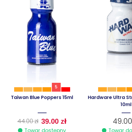
5
Taiwan Blue Poppers 15ml
Hardware Ultra S
10ml
49.0
44.00
zł
39.00
zł
Towar dostępny
Towar d