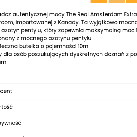
dcz autentycznej mocy The Real Amsterdam Extra 
room, importowanej z Kanady. Ta wyjątkowo mocna
 azotyn pentylu, który zapewnia maksymalną moc 
onany z mocnego azotynu pentylu
ieczna butelka o pojemności 10ml
y dla osób poszukujących dyskretnych doznań z p
um.
cent
rtość
sywność