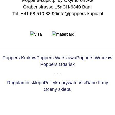
Poppers-kupic.pl by Oxymoron AG
Grabenstrasse 15a
CH-6340 Baar
Tel. +41 58 510 83 90
info@poppers-kupic.pl
Poppers Kraków
Poppers Warszawa
Poppers Wrocław
Poppers Gdańsk
Regulamin sklepu
Polityka prywatności
Dane firmy
Oceny sklepu