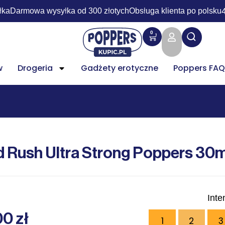
łka
Darmowa wysyłka od 300 złotych
Obsługa klienta po polsku
0
w
Drogeria
Gadżety erotyczne
Poppers FAQ
d Rush Ultra Strong Poppers 30m
Int
00
zł
1
2
3