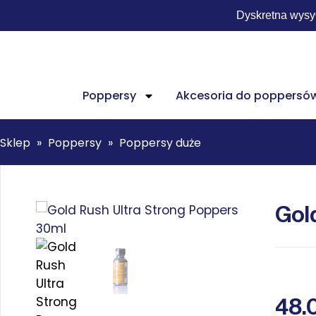
Dyskretna wysy
Poppersy
Akcesoria do poppersó
Sklep
»
Poppersy
»
Poppersy duże
Gol
48.