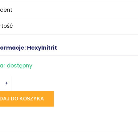
cent
rtość
formacje: Hexylnitrit
ar dostępny
+
DAJ DO KOSZYKA