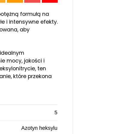
otężną formułą na
e i intensywne efekty.
cowana, aby
t idealnym
e mocy, jakości i
eksylonitrycie, ten
anie, które przekona
5
Azotyn heksylu