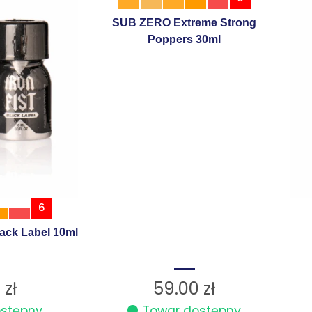
SUB ZERO Extreme Strong
Poppers 30ml
6
lack Label 10ml
0
zł
59.00
zł
ostępny
Towar dostępny