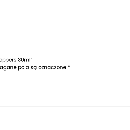
Poppers 30ml”
gane pola są oznaczone
*