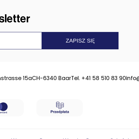
letter
strasse 15a
CH-6340 Baar
Tel. +41 58 510 83 90
info