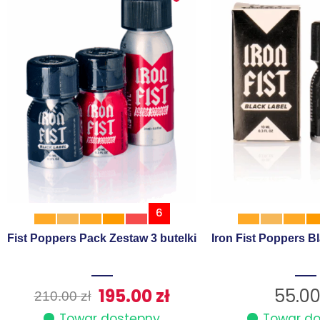
6
Fist Poppers Pack Zestaw 3 butelki
Iron Fist Poppers B
195.00
zł
55.0
210.00
zł
Towar dostępny
Towar d