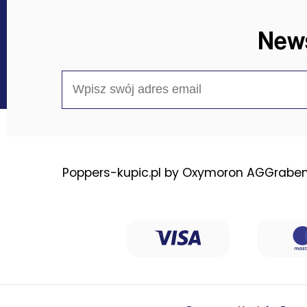
News
Poppers-kupic.pl by Oxymoron AG
Graben