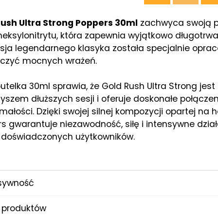
Rush Ultra Strong Poppers 30ml
zachwyca swoją p
heksylonitrytu, która zapewnia wyjątkowo długotrwał
sja legendarnego klasyka została specjalnie opra
rczyć mocnych wrażeń.
utelka 30ml sprawia, że Gold Rush Ultra Strong jes
yszem dłuższych sesji i oferuje doskonałe połączeni
małości. Dzięki swojej silnej kompozycji opartej na h
s gwarantuje niezawodność, siłę i intensywne dział
 doświadczonych użytkowników.
sywność
 produktów