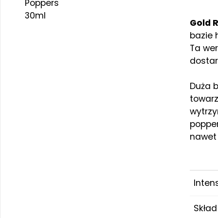
Gold 
bazie 
Ta wer
dosta
Duża b
towarz
wytrzy
popper
nawet
Inten
Skład