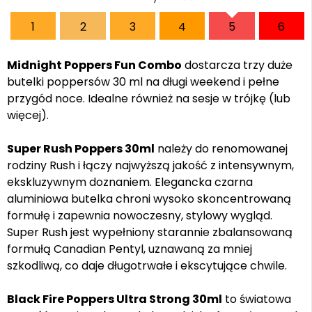
1
2
3
4
5
6
Midnight Poppers Fun Combo
dostarcza trzy duże
butelki poppersów 30 ml na długi weekend i pełne
przygód noce. Idealne również na sesje w trójkę (lub
więcej).
Super Rush Poppers 30ml
należy do renomowanej
rodziny Rush i łączy najwyższą jakość z intensywnym,
ekskluzywnym doznaniem. Elegancka czarna
aluminiowa butelka chroni wysoko skoncentrowaną
formułę i zapewnia nowoczesny, stylowy wygląd.
Super Rush jest wypełniony starannie zbalansowaną
formułą Canadian Pentyl, uznawaną za mniej
szkodliwą, co daje długotrwałe i ekscytujące chwile.
Black Fire Poppers Ultra Strong 30ml
to światowa