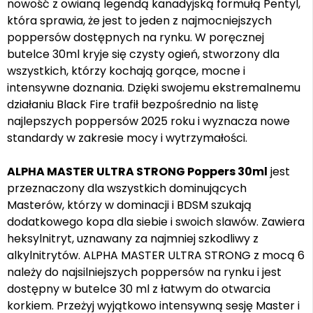
nowość z owianą legendą kanadyjską formułą Pentyl,
która sprawia, że jest to jeden z najmocniejszych
poppersów dostępnych na rynku. W poręcznej
butelce 30ml kryje się czysty ogień, stworzony dla
wszystkich, którzy kochają gorące, mocne i
intensywne doznania. Dzięki swojemu ekstremalnemu
działaniu Black Fire trafił bezpośrednio na listę
najlepszych poppersów 2025 roku i wyznacza nowe
standardy w zakresie mocy i wytrzymałości.
ALPHA MASTER ULTRA STRONG Poppers 30ml
jest
przeznaczony dla wszystkich dominujących
Masterów, którzy w dominacji i BDSM szukają
dodatkowego kopa dla siebie i swoich slawów. Zawiera
heksylnitryt, uznawany za najmniej szkodliwy z
alkylnitrytów. ALPHA MASTER ULTRA STRONG z mocą 6
należy do najsilniejszych poppersów na rynku i jest
dostępny w butelce 30 ml z łatwym do otwarcia
korkiem. Przeżyj wyjątkowo intensywną sesję Master i