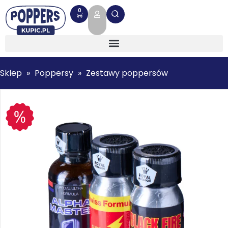
0
Sklep
»
Poppersy
»
Zestawy poppersów